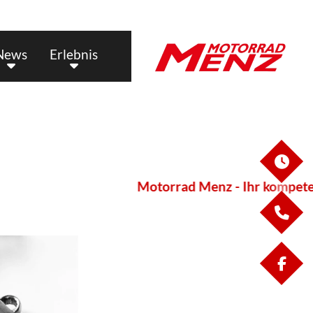
News
Erlebnis
ÖF
Motorrad Menz - Ihr kompetent
KO
FA