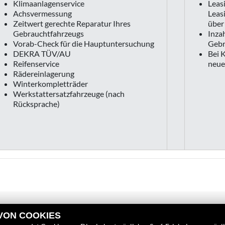
Klimaanlagenservice
Leas
Achsvermessung
Leas
Zeitwert gerechte Reparatur Ihres
über
Gebrauchtfahrzeugs
Inza
Vorab-Check für die Hauptuntersuchung
Gebr
DEKRA TÜV/AU
Bei K
Reifenservice
neue
Rädereinlagerung
Winterkompletträder
Werkstattersatzfahrzeuge (nach
Rücksprache)
 VON COOKIES