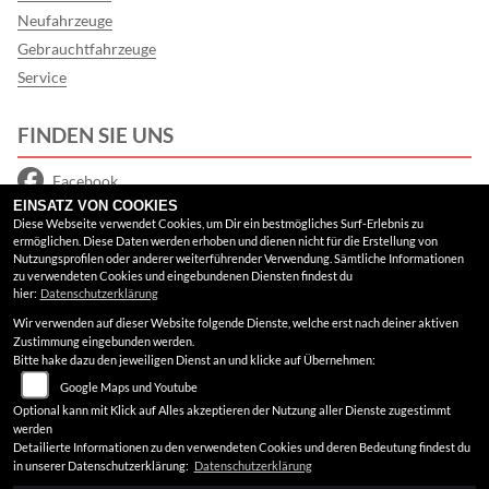
Neufahrzeuge
Gebrauchtfahrzeuge
Service
FINDEN SIE UNS
Facebook
EINSATZ VON COOKIES
Google Maps
Diese Webseite verwendet Cookies, um Dir ein bestmögliches Surf-Erlebnis zu
ermöglichen. Diese Daten werden erhoben und dienen nicht für die Erstellung von
Nutzungsprofilen oder anderer weiterführender Verwendung. Sämtliche Informationen
RECHTLICHES
zu verwendeten Cookies und eingebundenen Diensten findest du
hier:
Datenschutzerklärung
Wir verwenden auf dieser Website folgende Dienste, welche erst nach deiner aktiven
AGB
Zustimmung eingebunden werden.
Bitte hake dazu den jeweiligen Dienst an und klicke auf Übernehmen:
Impressum
Google Maps und Youtube
Datenschutz
Optional kann mit Klick auf Alles akzeptieren der Nutzung aller Dienste zugestimmt
werden
Disclaimer
Detailierte Informationen zu den verwendeten Cookies und deren Bedeutung findest du
in unserer Datenschutzerklärung:
Datenschutzerklärung
Barrierefreiheit